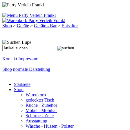
Shop
>
Geräte
>
Geräte - Bar
>
Entsafter
Kontakt
Impressum
Shop
normale Darstellung
Startseite
Shop
Warenkorb
gedeckter Tisch
Küche - Zubehör
Möbel - Mobiliar
Schirme - Zelte
Ausstattung
Wäsche - Hussen - Polster