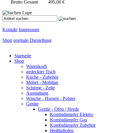
Brutto Gesamt
495,00 €
Kontakt
Impressum
Shop
normale Darstellung
Startseite
Shop
Warenkorb
gedeckter Tisch
Küche - Zubehör
Möbel - Mobiliar
Schirme - Zelte
Ausstattung
Wäsche - Hussen - Polster
Geräte
Geräte - Öfen / Herde
Kombidämpfer Elektro
Kombidämpfer Gas
Kombidämpfer Zubehör
Heißluftofen