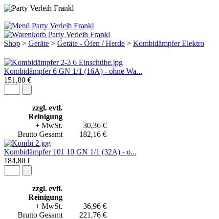
Shop
>
Geräte
>
Geräte - Öfen / Herde
>
Kombidämpfer Elektro
Kombidämpfer 6 GN 1/1 (16A) - ohne Wa...
151,80 €
zzgl. evtl.
Reinigung
+ MwSt.
30,36 €
Brutto Gesamt
182,16 €
Kombidämpfer 101 10 GN 1/1 (32A) - o...
184,80 €
zzgl. evtl.
Reinigung
+ MwSt.
36,96 €
Brutto Gesamt
221,76 €