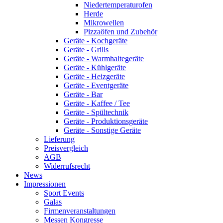
Niedertemperaturofen
Herde
Mikrowellen
Pizzaöfen und Zubehör
Geräte - Kochgeräte
Geräte - Grills
Geräte - Warmhaltegeräte
Geräte - Kühlgeräte
Geräte - Heizgeräte
Geräte - Eventgeräte
Geräte - Bar
Geräte - Kaffee / Tee
Geräte - Spültechnik
Geräte - Produktionsgeräte
Geräte - Sonstige Geräte
Lieferung
Preisvergleich
AGB
Widerrufsrecht
News
Impressionen
Sport Events
Galas
Firmenveranstaltungen
Messen Kongresse